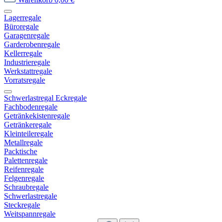
Lagerregale
Büroregale
Garagenregale
Garderobenregale
Kellerregale
Industrieregale
Werkstattregale
Vorratsregale
Schwerlastregal Eckregale
Fachbodenregale
Getränkekistenregale
Getränkeregale
Kleinteileregale
Metallregale
Packtische
Palettenregale
Reifenregale
Felgenregale
Schraubregale
Schwerlastregale
Steckregale
Weitspannregale