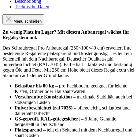
Beschreibung
Technische Daten
Menü schließen
Zu wenig Platz im Lager? Mit diesem Anbauregal wächst Ihr
Regalsystem mit.
Das Schraubregal Pro Anbauregal (250×100×40 cm) erweitert Ihre
bestehende Regalreihe platzsparend und kostengünstig – es teilt ein
Seitenteil mit dem Nachbarregal. Deutscher Qualitätsstahl,
pulverbeschichtet (RAL 7035): Farbe hält – kratzfest und beständig
gegen Öle und Fette. Mit 250 cm Höhe bietet dieses Regal extra viel
Stauraum auf kleiner Grundfläche.
Belastbar bis 80 kg
– pro Fachboden, geeignet für leichte
Kisten, Ordner oder Haushaltswaren
Verschraubte Konstruktion
– maximale Stabilität, auch bei
stoßartigen Lasten
Pulverbeschichtet (ral 7035)
– pflegeleicht, schlagfest und
dauerhaft farbecht
GS-geprüft, RAL-gütegesichert
– 5 Jahre Garantie,
hergestellt in Deutschland
Platzsparend
– teilt ein Seitenteil mit dem Nachbarregal und
spart Kosten