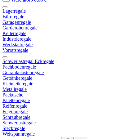
Lagerregale
Büroregale
Garagenregale
Garderobenregale
Kellerregale
Industrieregale
Werkstattregale
Vorratsregale
Schwerlastregal Eckregale
Fachbodenregale
Getränkekistenregale
Getränkeregale
Kleinteileregale
Metallregale
Packtische
Palettenregale
Reifenregale
Felgenregale
Schraubregale
Schwerlastregale
Steckregale
Weitspannregale