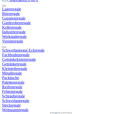
Lagerregale
Büroregale
Garagenregale
Garderobenregale
Kellerregale
Industrieregale
Werkstattregale
Vorratsregale
Schwerlastregal Eckregale
Fachbodenregale
Getränkekistenregale
Getränkeregale
Kleinteileregale
Metallregale
Packtische
Palettenregale
Reifenregale
Felgenregale
Schraubregale
Schwerlastregale
Steckregale
Weitspannregale