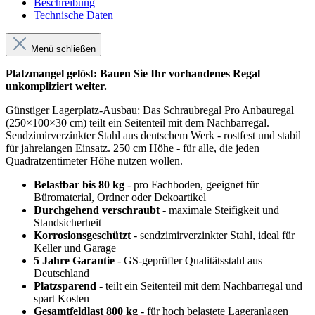
Beschreibung
Technische Daten
Menü schließen
Platzmangel gelöst: Bauen Sie Ihr vorhandenes Regal
unkompliziert weiter.
Günstiger Lagerplatz-Ausbau: Das Schraubregal Pro Anbauregal
(250×100×30 cm) teilt ein Seitenteil mit dem Nachbarregal.
Sendzimirverzinkter Stahl aus deutschem Werk - rostfest und stabil
für jahrelangen Einsatz. 250 cm Höhe - für alle, die jeden
Quadratzentimeter Höhe nutzen wollen.
Belastbar bis 80 kg
- pro Fachboden, geeignet für
Büromaterial, Ordner oder Dekoartikel
Durchgehend verschraubt
- maximale Steifigkeit und
Standsicherheit
Korrosionsgeschützt
- sendzimirverzinkter Stahl, ideal für
Keller und Garage
5 Jahre Garantie
- GS-geprüfter Qualitätsstahl aus
Deutschland
Platzsparend
- teilt ein Seitenteil mit dem Nachbarregal und
spart Kosten
Gesamtfeldlast 800 kg
- für hoch belastete Lageranlagen