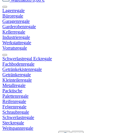
Lagerregale
Büroregale
Garagenregale
Garderobenregale
Kellerregale
Industrieregale
Werkstattregale
Vorratsregale
Schwerlastregal Eckregale
Fachbodenregale
Getränkekistenregale
Getränkeregale
Kleinteileregale
Metallregale
Packtische
Palettenregale
Reifenregale
Felgenregale
Schraubregale
Schwerlastregale
Steckregale
Weitspannregale