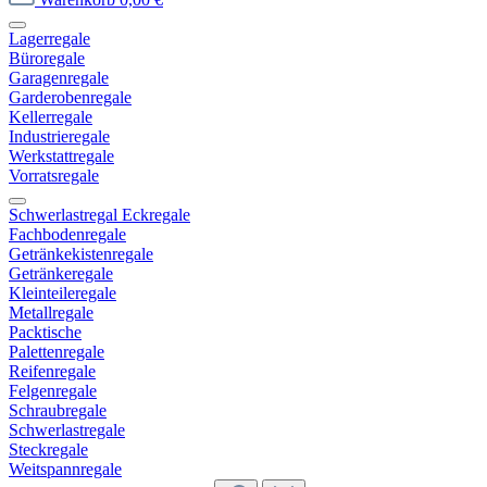
Lagerregale
Büroregale
Garagenregale
Garderobenregale
Kellerregale
Industrieregale
Werkstattregale
Vorratsregale
Schwerlastregal Eckregale
Fachbodenregale
Getränkekistenregale
Getränkeregale
Kleinteileregale
Metallregale
Packtische
Palettenregale
Reifenregale
Felgenregale
Schraubregale
Schwerlastregale
Steckregale
Weitspannregale