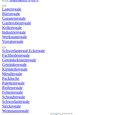
Lagerregale
Büroregale
Garagenregale
Garderobenregale
Kellerregale
Industrieregale
Werkstattregale
Vorratsregale
Schwerlastregal Eckregale
Fachbodenregale
Getränkekistenregale
Getränkeregale
Kleinteileregale
Metallregale
Packtische
Palettenregale
Reifenregale
Felgenregale
Schraubregale
Schwerlastregale
Steckregale
Weitspannregale