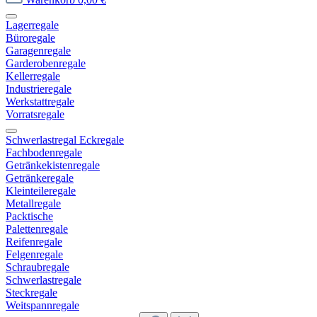
Lagerregale
Büroregale
Garagenregale
Garderobenregale
Kellerregale
Industrieregale
Werkstattregale
Vorratsregale
Schwerlastregal Eckregale
Fachbodenregale
Getränkekistenregale
Getränkeregale
Kleinteileregale
Metallregale
Packtische
Palettenregale
Reifenregale
Felgenregale
Schraubregale
Schwerlastregale
Steckregale
Weitspannregale