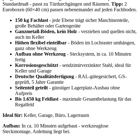
Standardmaß - passt zu Türdurchgängen und Räumen.
Tipp:
2
Euroboxen (60×40 cm) passen nebeneinander auf jeden Fachboden.
150 kg Fachlast
- jede Ebene trägt sicher Maschinenteile,
große Behälter oder Gartengeräte
Ganzmetall-Böden, kein Holz
- verziehen und quellen nicht,
auch im Keller
Höhen flexibel einteilbar
- Böden im Lochraster umhängen,
ganz ohne Werkzeug
Aufbau ohne Werkzeug
- Stecksystem, in ca. 10 Minuten
fertig
Korrosionsgeschützt
- sendzimirverzinkter Stahl, ideal für
Keller und Garage
Deutsche Qualitätsfertigung
- RAL-gütegesichert, GS-
geprüft, 5 Jahre Garantie
Seitenteil geteilt
- günstiger Lagerplatz-Ausbau ohne
Aufpreis
Bis 1.650 kg Feldlast
- maximale Gesamtbelastung für das
Regalfeld
Ideal für:
Keller, Garage, Büro, Lagerraum
Aufbau:
In ca. 10 Minuten aufgebaut - werkzeuglose
Steckmontage, Anleitung liegt bei.