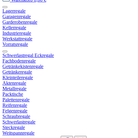
Lagerregale
Garagenregale
Garderobenregale
Kellerregale
Industrieregale
Werkstattregale
Vorratsregale
Schwerlastregal Eckregale
Fachbodenregale
Getränkekistenregale
Getränkeregale
Kleinteileregale
Aktenregale
Metallregale
Packtische
Palettenregale
Reifenregale
Felgenregale
Schraubregale
Schwerlastregale
Steckregale
Weitspannregale