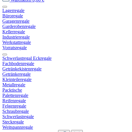
Lagerregale
Büroregale
Garagenregale
Garderobenregale
Kellerregale
Industrieregale
Werkstattregale
Vorratsregale
Schwerlastregal Eckregale
Fachbodenregale
Getränkekistenregale
Getränkeregale
Kleinteileregale
Metallregale
Packtische
Palettenregale
Reifenregale
Felgenregale
Schraubregale
Schwerlastregale
Steckregale
Weitspannregale