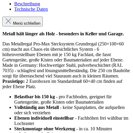
Beschreibung
Technische Daten
Menü schließen
Metall hält länger als Holz - besonders in Keller und Garage.
Das Metallregal Pro-Max Stecksystem Grundregal (250×100×60
cm) macht aus Chaos ein übersichtliches System - 6
höhenverstellbare Ebenen mit je 150 kg Fachlast, die fasst
Gartengeräte, große Kisten oder Baumaterialien auf jeder Ebene.
Made in Germany: Hochwertiger Stahl, pulverbeschichtet (RAL
7035) - schlagfest und lösungsmittelbeständig. Die 250 cm Bauhöhe
sorgt für überraschend viel Stauraum auch in kleinen Räumen.
Praxistipp:
2 Euroboxen im Standardmaß 60×40 cm finden auf
jeder Ebene Platz.
Belastbar bis 150 kg
- pro Fachboden, geeignet für
Gartengeräte, große Kisten oder Baumaterialien
Vollständig aus Metall
- keine Spanplatten, die aufquellen
oder sich verziehen
Ebenen individuell einstellbar
- Fachhöhen frei wählbar im
Lochraster
Steckmontage ohne Werkzeug
- in ca. 10 Minuten