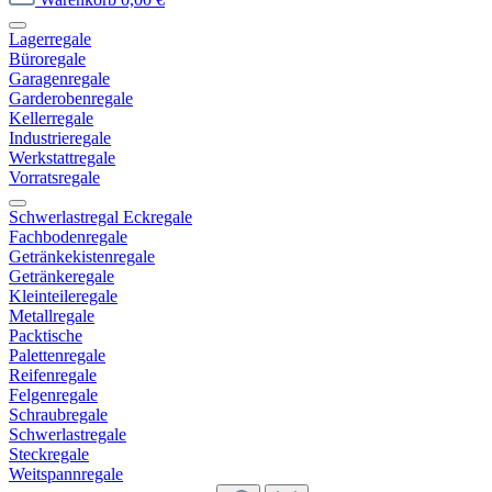
Lagerregale
Büroregale
Garagenregale
Garderobenregale
Kellerregale
Industrieregale
Werkstattregale
Vorratsregale
Schwerlastregal Eckregale
Fachbodenregale
Getränkekistenregale
Getränkeregale
Kleinteileregale
Metallregale
Packtische
Palettenregale
Reifenregale
Felgenregale
Schraubregale
Schwerlastregale
Steckregale
Weitspannregale