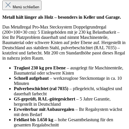
Menü schließen
Metall hält länger als Holz – besonders in Keller und Garage.
Das Metallregal Pro-Max Stecksystem Doppelgrundregal
(200×100×30 cm): 5 Einlegeböden mit je 230 kg Belastbarkeit –
löst Ihr Platzproblem dauerhaft und nimmt Maschinenteile,
Baumaterial oder schwere Kisten auf jeder Ebene auf. Hergestellt in
Deutschland aus stabilem Stahl, pulverbeschichtet (RAL 7035) –
kratzfest und farbecht. Mit 200 cm Standardhöhe passt dieses Regal
in nahezu jeden Raum.
Traglast 230 kg pro Ebene
– ausgelegt für Maschinenteile,
Baumaterial oder schwere Kisten
Schnell aufgebaut
– werkzeuglose Steckmontage in ca. 10
Minuten
Pulverbeschichtet (ral 7035)
– pflegeleicht, schlagfest und
dauerhaft farbecht
GS-geprüft, RAL-gütegesichert
– 5 Jahre Garantie,
hergestellt in Deutschland
Erweiterbar mit Anbauregalen
– Ihr Regalsystem wächst
mit dem Bedarf
Feldlast bis 1.650 kg
– hohe Gesamtbelastung für den
gesamten Regalabschnitt