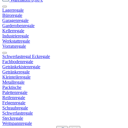
Lagerregale
Büroregale
Garagenregale
Garderobenregale
Kellerregale
Industrieregale
Werkstattregale
Vorratsregale
Schwerlastregal Eckregale
Fachbodenregale
Getränkekistenregale
Getränkeregale
Kleinteileregale
Metallregale
Packtische
Palettenregale
Reifenregale
Felgenregale
Schraubregale
Schwerlastregale
Steckregale
Weitspannregale