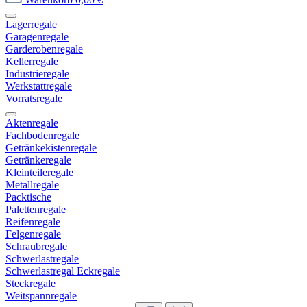
Lagerregale
Garagenregale
Garderobenregale
Kellerregale
Industrieregale
Werkstattregale
Vorratsregale
Aktenregale
Fachbodenregale
Getränkekistenregale
Getränkeregale
Kleinteileregale
Metallregale
Packtische
Palettenregale
Reifenregale
Felgenregale
Schraubregale
Schwerlastregale
Schwerlastregal Eckregale
Steckregale
Weitspannregale