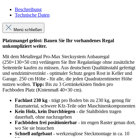
Beschreibung
Technische Daten
Menü schließen
Platzmangel gelöst: Bauen Sie Ihr vorhandenes Regal
unkompliziert weiter.
Mit dem Metallregal Pro-Max Stecksystem Anbauregal
(250×130×50 cm) verlängern Sie Ihre Regalanlage ohne zusätzliche
Seitenteile kaufen zu müssen. Aus deutschem Qualitätsstahl gefertigt
und sendzimirverzinkt - optimaler Schutz gegen Rost in Keller und
Garage. 250 cm Höhe - für alle, die jeden Quadratzentimeter Höhe
nutzen wollen.
Tipp:
Bis zu 3 Getränkekisten finden pro
Fachboden Platz (Kistenmaß 40×30 cm).
Fachlast 230 kg
- trägt pro Boden bis zu 230 kg, genug für
Baumaterial, schwere Kfz-Teile oder Maschinenkomponenten
Kein Holz, kein Durchbiegen
- die Stahlböden tragen
dauerhaft, ohne nachzugeben
Fachböden frei positionierbar
- im engen Raster genau dort,
wo Sie sie brauchen
Schnell aufgebaut
- werkzeuglose Steckmontage in ca. 10