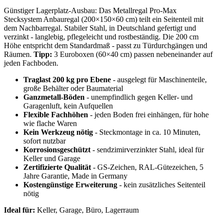
Günstiger Lagerplatz-Ausbau: Das Metallregal Pro-Max
Stecksystem Anbauregal (200×150×60 cm) teilt ein Seitenteil mit
dem Nachbarregal. Stabiler Stahl, in Deutschland gefertigt und
verzinkt - langlebig, pflegeleicht und rostbeständig. Die 200 cm
Höhe entspricht dem Standardmaß - passt zu Türdurchgängen und
Räumen.
Tipp:
3 Euroboxen (60×40 cm) passen nebeneinander auf
jeden Fachboden.
Traglast 200 kg pro Ebene
- ausgelegt für Maschinenteile,
große Behälter oder Baumaterial
Ganzmetall-Böden
- unempfindlich gegen Keller- und
Garagenluft, kein Aufquellen
Flexible Fachhöhen
- jeden Boden frei einhängen, für hohe
wie flache Waren
Kein Werkzeug nötig
- Steckmontage in ca. 10 Minuten,
sofort nutzbar
Korrosionsgeschützt
- sendzimirverzinkter Stahl, ideal für
Keller und Garage
Zertifizierte Qualität
- GS-Zeichen, RAL-Gütezeichen, 5
Jahre Garantie, Made in Germany
Kostengünstige Erweiterung
- kein zusätzliches Seitenteil
nötig
Ideal für:
Keller, Garage, Büro, Lagerraum