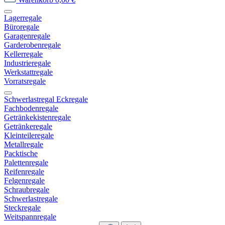
Lagerregale
Büroregale
Garagenregale
Garderobenregale
Kellerregale
Industrieregale
Werkstattregale
Vorratsregale
Schwerlastregal Eckregale
Fachbodenregale
Getränkekistenregale
Getränkeregale
Kleinteileregale
Metallregale
Packtische
Palettenregale
Reifenregale
Felgenregale
Schraubregale
Schwerlastregale
Steckregale
Weitspannregale