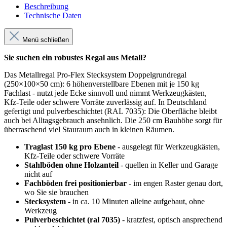
Beschreibung
Technische Daten
Menü schließen
Sie suchen ein robustes Regal aus Metall?
Das Metallregal Pro-Flex Stecksystem Doppelgrundregal
(250×100×50 cm): 6 höhenverstellbare Ebenen mit je 150 kg
Fachlast - nutzt jede Ecke sinnvoll und nimmt Werkzeugkästen,
Kfz-Teile oder schwere Vorräte zuverlässig auf. In Deutschland
gefertigt und pulverbeschichtet (RAL 7035): Die Oberfläche bleibt
auch bei Alltagsgebrauch ansehnlich. Die 250 cm Bauhöhe sorgt für
überraschend viel Stauraum auch in kleinen Räumen.
Traglast 150 kg pro Ebene
- ausgelegt für Werkzeugkästen,
Kfz-Teile oder schwere Vorräte
Stahlböden ohne Holzanteil
- quellen in Keller und Garage
nicht auf
Fachböden frei positionierbar
- im engen Raster genau dort,
wo Sie sie brauchen
Stecksystem
- in ca. 10 Minuten alleine aufgebaut, ohne
Werkzeug
Pulverbeschichtet (ral 7035)
- kratzfest, optisch ansprechend