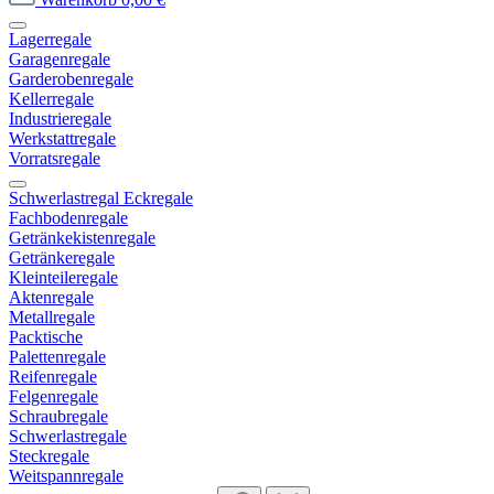
Lagerregale
Garagenregale
Garderobenregale
Kellerregale
Industrieregale
Werkstattregale
Vorratsregale
Schwerlastregal Eckregale
Fachbodenregale
Getränkekistenregale
Getränkeregale
Kleinteileregale
Aktenregale
Metallregale
Packtische
Palettenregale
Reifenregale
Felgenregale
Schraubregale
Schwerlastregale
Steckregale
Weitspannregale