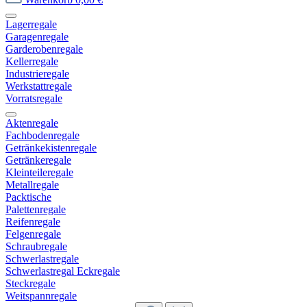
Lagerregale
Garagenregale
Garderobenregale
Kellerregale
Industrieregale
Werkstattregale
Vorratsregale
Aktenregale
Fachbodenregale
Getränkekistenregale
Getränkeregale
Kleinteileregale
Metallregale
Packtische
Palettenregale
Reifenregale
Felgenregale
Schraubregale
Schwerlastregale
Schwerlastregal Eckregale
Steckregale
Weitspannregale