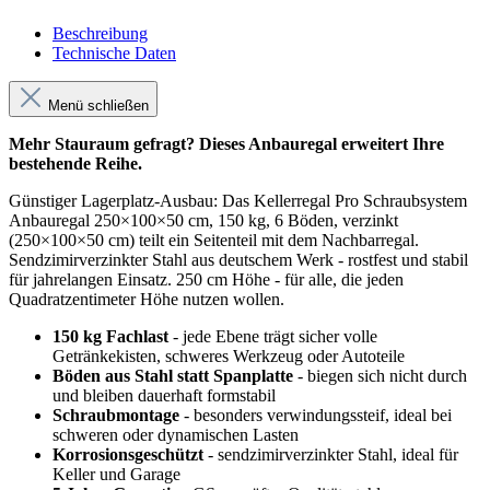
Beschreibung
Technische Daten
Menü schließen
Mehr Stauraum gefragt? Dieses Anbauregal erweitert Ihre
bestehende Reihe.
Günstiger Lagerplatz-Ausbau: Das Kellerregal Pro Schraubsystem
Anbauregal 250×100×50 cm, 150 kg, 6 Böden, verzinkt
(250×100×50 cm) teilt ein Seitenteil mit dem Nachbarregal.
Sendzimirverzinkter Stahl aus deutschem Werk - rostfest und stabil
für jahrelangen Einsatz. 250 cm Höhe - für alle, die jeden
Quadratzentimeter Höhe nutzen wollen.
150 kg Fachlast
- jede Ebene trägt sicher volle
Getränkekisten, schweres Werkzeug oder Autoteile
Böden aus Stahl statt Spanplatte
- biegen sich nicht durch
und bleiben dauerhaft formstabil
Schraubmontage
- besonders verwindungssteif, ideal bei
schweren oder dynamischen Lasten
Korrosionsgeschützt
- sendzimirverzinkter Stahl, ideal für
Keller und Garage