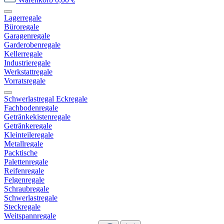
Lagerregale
Büroregale
Garagenregale
Garderobenregale
Kellerregale
Industrieregale
Werkstattregale
Vorratsregale
Schwerlastregal Eckregale
Fachbodenregale
Getränkekistenregale
Getränkeregale
Kleinteileregale
Metallregale
Packtische
Palettenregale
Reifenregale
Felgenregale
Schraubregale
Schwerlastregale
Steckregale
Weitspannregale