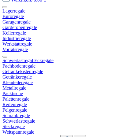
Lagerregale
Büroregale
Garagenregale
Garderobenregale
Kellerregale
Industrieregale
Werkstattregale
Vorratsregale
Schwerlastregal Eckregale
Fachbodenregale
Getränkekistenregale
Getränkeregale
Kleinteileregale
Metallregale
Packtische
Palettenregale
Reifenregale
Felgenregale
Schraubregale
Schwerlastregale
Steckregale
Weitspannregale