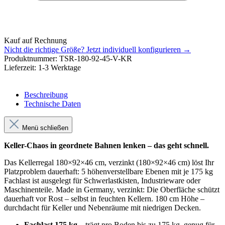
Kauf auf Rechnung
Nicht die richtige Größe?
Jetzt individuell konfigurieren →
Produktnummer:
TSR-180-92-45-V-KR
Lieferzeit:
1-3 Werktage
Beschreibung
Technische Daten
Menü schließen
Keller-Chaos in geordnete Bahnen lenken – das geht schnell.
Das Kellerregal 180×92×46 cm, verzinkt (180×92×46 cm) löst Ihr
Platzproblem dauerhaft: 5 höhenverstellbare Ebenen mit je 175 kg
Fachlast ist ausgelegt für Schwerlastkisten, Industrieware oder
Maschinenteile. Made in Germany, verzinkt: Die Oberfläche schützt
dauerhaft vor Rost – selbst in feuchten Kellern. 180 cm Höhe –
durchdacht für Keller und Nebenräume mit niedrigen Decken.
Fachlast 175 kg
– trägt pro Boden bis zu 175 kg, genug für