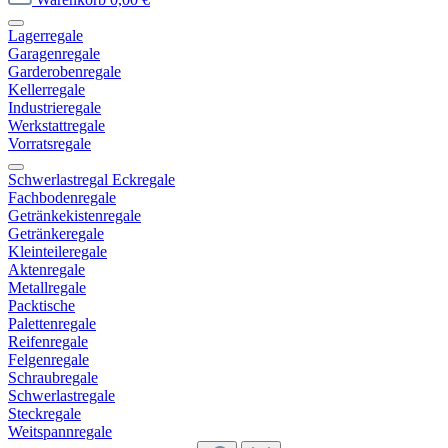
Lagerregale
Garagenregale
Garderobenregale
Kellerregale
Industrieregale
Werkstattregale
Vorratsregale
Schwerlastregal Eckregale
Fachbodenregale
Getränkekistenregale
Getränkeregale
Kleinteileregale
Aktenregale
Metallregale
Packtische
Palettenregale
Reifenregale
Felgenregale
Schraubregale
Schwerlastregale
Steckregale
Weitspannregale