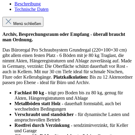
Beschreibung
Technische Daten
Menü schließen
Archiv, Besprechungsraum oder Empfang - überall braucht
man Ordnung.
Das Büroregal Pro Schraubsystem Grundregal (220×100×30 cm)
gibt allem einen festen Platz - 6 Böden mit je 80 kg Traglast, die
nimmt Akten, Hängeregistraturen und Ablage zuverlässig auf. Made
in Germany, verzinkt: Die Oberfläche schützt dauerhaft vor Rost -
auch in Kellern. Mit nur 30 cm Tiefe ideal für schmale Nischen,
Flure oder Kellerabgänge.
Platzkalkulation:
Bis zu 12 Aktenordner
passen pro Ebene - ideal für Büro und Archiv.
Fachlast 80 kg
- trägt pro Boden bis zu 80 kg, genug für
Akten, Hängeregistraturen und Ablage
Metallböden statt Holz
- dauerhaft formstabil, auch bei
wechselnden Bedingungen
Verschraubt und standsicher
- für dynamische Lasten und
anspruchsvollen Betrieb
Rostfrei durch Verzinkung
- sendzimirverzinkt, für Keller
und Garage