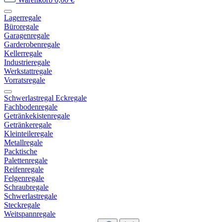
Lagerregale
Büroregale
Garagenregale
Garderobenregale
Kellerregale
Industrieregale
Werkstattregale
Vorratsregale
Schwerlastregal Eckregale
Fachbodenregale
Getränkekistenregale
Getränkeregale
Kleinteileregale
Metallregale
Packtische
Palettenregale
Reifenregale
Felgenregale
Schraubregale
Schwerlastregale
Steckregale
Weitspannregale