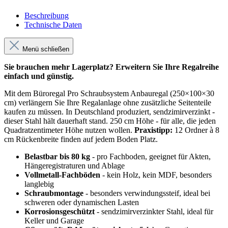
Beschreibung
Technische Daten
Menü schließen
Sie brauchen mehr Lagerplatz? Erweitern Sie Ihre Regalreihe
einfach und günstig.
Mit dem Büroregal Pro Schraubsystem Anbauregal (250×100×30
cm) verlängern Sie Ihre Regalanlage ohne zusätzliche Seitenteile
kaufen zu müssen. In Deutschland produziert, sendzimirverzinkt -
dieser Stahl hält dauerhaft stand. 250 cm Höhe - für alle, die jeden
Quadratzentimeter Höhe nutzen wollen.
Praxistipp:
12 Ordner à 8
cm Rückenbreite finden auf jedem Boden Platz.
Belastbar bis 80 kg
- pro Fachboden, geeignet für Akten,
Hängeregistraturen und Ablage
Vollmetall-Fachböden
- kein Holz, kein MDF, besonders
langlebig
Schraubmontage
- besonders verwindungssteif, ideal bei
schweren oder dynamischen Lasten
Korrosionsgeschützt
- sendzimirverzinkter Stahl, ideal für
Keller und Garage