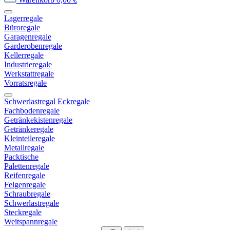
Lagerregale
Büroregale
Garagenregale
Garderobenregale
Kellerregale
Industrieregale
Werkstattregale
Vorratsregale
Schwerlastregal Eckregale
Fachbodenregale
Getränkekistenregale
Getränkeregale
Kleinteileregale
Metallregale
Packtische
Palettenregale
Reifenregale
Felgenregale
Schraubregale
Schwerlastregale
Steckregale
Weitspannregale