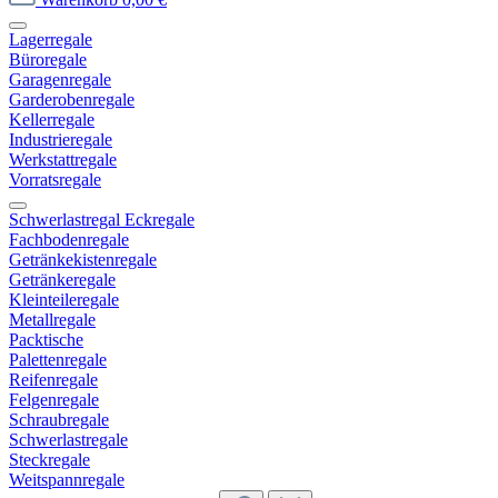
Lagerregale
Büroregale
Garagenregale
Garderobenregale
Kellerregale
Industrieregale
Werkstattregale
Vorratsregale
Schwerlastregal Eckregale
Fachbodenregale
Getränkekistenregale
Getränkeregale
Kleinteileregale
Metallregale
Packtische
Palettenregale
Reifenregale
Felgenregale
Schraubregale
Schwerlastregale
Steckregale
Weitspannregale