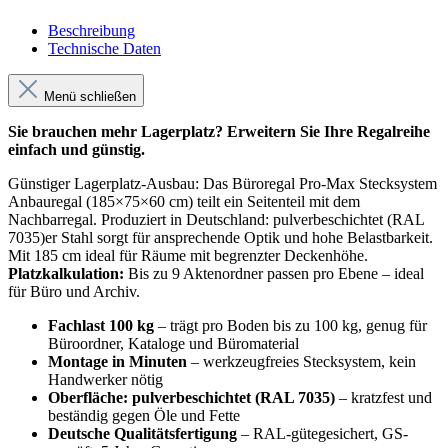
Beschreibung
Technische Daten
Menü schließen
Sie brauchen mehr Lagerplatz? Erweitern Sie Ihre Regalreihe
einfach und günstig.
Günstiger Lagerplatz-Ausbau: Das Büroregal Pro-Max Stecksystem
Anbauregal (185×75×60 cm) teilt ein Seitenteil mit dem
Nachbarregal. Produziert in Deutschland: pulverbeschichtet (RAL
7035)er Stahl sorgt für ansprechende Optik und hohe Belastbarkeit.
Mit 185 cm ideal für Räume mit begrenzter Deckenhöhe.
Platzkalkulation:
Bis zu 9 Aktenordner passen pro Ebene – ideal
für Büro und Archiv.
Fachlast 100 kg
– trägt pro Boden bis zu 100 kg, genug für
Büroordner, Kataloge und Büromaterial
Montage in Minuten
– werkzeugfreies Stecksystem, kein
Handwerker nötig
Oberfläche: pulverbeschichtet (RAL 7035)
– kratzfest und
beständig gegen Öle und Fette
Deutsche Qualitätsfertigung
– RAL-gütegesichert, GS-