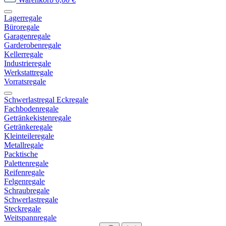
Lagerregale
Büroregale
Garagenregale
Garderobenregale
Kellerregale
Industrieregale
Werkstattregale
Vorratsregale
Schwerlastregal Eckregale
Fachbodenregale
Getränkekistenregale
Getränkeregale
Kleinteileregale
Metallregale
Packtische
Palettenregale
Reifenregale
Felgenregale
Schraubregale
Schwerlastregale
Steckregale
Weitspannregale