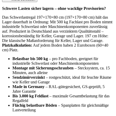
Schwere Lasten sicher lagern – ohne wacklige Provisorien?
Das Schwerlastregal 197×170×80 cm (197×170×80 cm) hält das
Lager dauerhaft in Ordnung: Mit 500 kg Fachlast pro Boden nimmt
industrielle Schwerlast oder Maschinenkomponenten zuverlässig
auf. Produziert in Deutschland aus verzinktem Qualitätsstahl –
korrosionsbeständig für Keller, Garage und Lager. 197 cm Höhe:
Die klassische Maßanforderung für Keller, Lager und Garage.
Platzkalkulation:
Auf jedem Boden haben 2 Euroboxen (60×40
cm) Platz.
Belastbar bis 500 kg
– pro Fachboden, geeignet für
industrielle Schwerlast oder Maschinenkomponenten
Montage mit Sicherungsschrauben
– Stecksystem, ca. 15
Minuten, auch alleine
Sendzimirverzinkt
– rostgeschützt, ideal für feuchte Räume
wie Keller und Garage
Made in Germany
– RAL-gütegesichert, GS-geprüft, 5
Jahre Garantie
Bis 3.000 kg Feldlast
– maximale Gesamtbelastung für das
Regalfeld
Flächig belastbare Böden
– Spanplatten für gleichmäßige
Lastverteilung